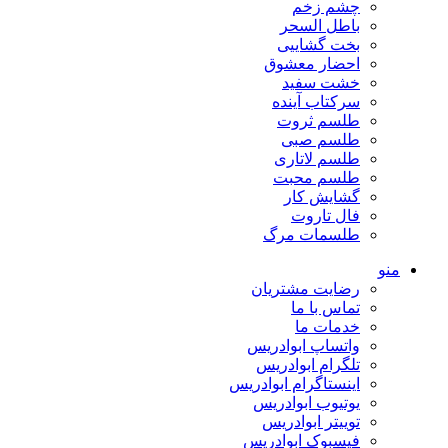
چشم زخم
باطل السحر
بخت گشاییی
احضار معشوق
خشت سفید
سرکتاب آینده
طلسم ثروت
طلسم صبی
طلسم لاتاری
طلسم محبت
گشایش کار
فال تاروت
طلسمات مرگ
منو
رضایت مشتریان
تماس با ما
خدمات ما
واتساپ ابوادریس
تلگرام ابوادریس
اینستاگرام ابوادریس
یوتیوب ابوادریس
توییتر ابوادریس
فیسبوک ابوادریس