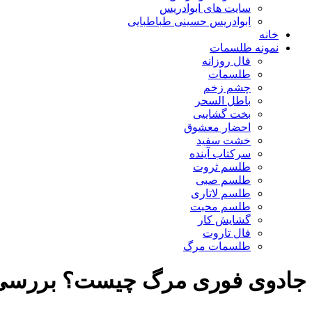
سایت های ابوادریس
ابوادریس حسینی طباطبایی
خانه
نمونه طلسمات
فال روزانه
طلسمات
چشم زخم
باطل السحر
بخت گشاییی
احضار معشوق
خشت سفید
سرکتاب آینده
طلسم ثروت
طلسم صبی
طلسم لاتاری
طلسم محبت
گشایش کار
فال تاروت
طلسمات مرگ
جادوی فوری مرگ چیست؟ بررسی کا