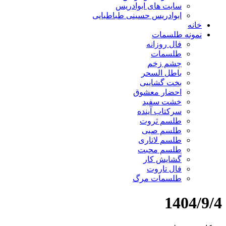
سایت های ابوادریس
ابوادریس حسینی طباطبایی
خانه
نمونه طلسمات
فال روزانه
طلسمات
چشم زخم
باطل السحر
بخت گشاییی
احضار معشوق
خشت سفید
سرکتاب آینده
طلسم ثروت
طلسم صبی
طلسم لاتاری
طلسم محبت
گشایش کار
فال تاروت
طلسمات مرگ
1404/9/4