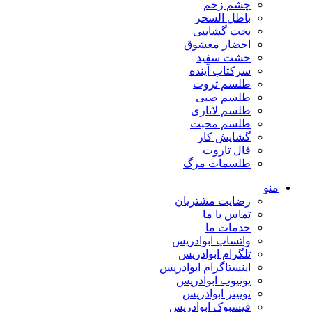
چشم زخم
باطل السحر
بخت گشاییی
احضار معشوق
خشت سفید
سرکتاب آینده
طلسم ثروت
طلسم صبی
طلسم لاتاری
طلسم محبت
گشایش کار
فال تاروت
طلسمات مرگ
منو
رضایت مشتریان
تماس با ما
خدمات ما
واتساپ ابوادریس
تلگرام ابوادریس
اینستاگرام ابوادریس
یوتیوب ابوادریس
توییتر ابوادریس
فیسبوک ابوادریس