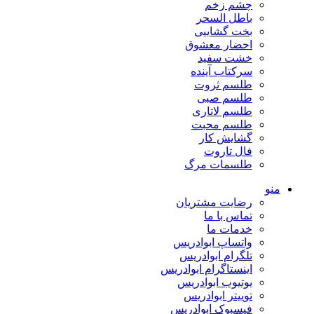
چشم زخم
باطل السحر
بخت گشاییی
احضار معشوق
خشت سفید
سرکتاب آینده
طلسم ثروت
طلسم صبی
طلسم لاتاری
طلسم محبت
گشایش کار
فال تاروت
طلسمات مرگ
منو
رضایت مشتریان
تماس با ما
خدمات ما
واتساپ ابوادریس
تلگرام ابوادریس
اینستاگرام ابوادریس
یوتیوب ابوادریس
توییتر ابوادریس
فیسبوک ابوادریس