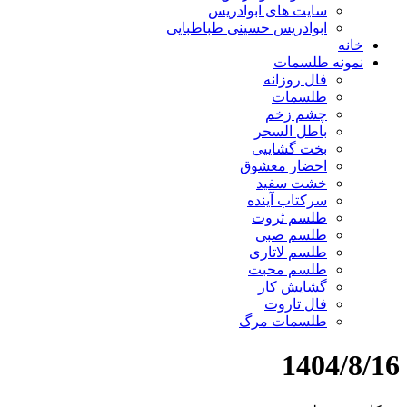
سایت های ابوادریس
ابوادریس حسینی طباطبایی
خانه
نمونه طلسمات
فال روزانه
طلسمات
چشم زخم
باطل السحر
بخت گشاییی
احضار معشوق
خشت سفید
سرکتاب آینده
طلسم ثروت
طلسم صبی
طلسم لاتاری
طلسم محبت
گشایش کار
فال تاروت
طلسمات مرگ
1404/8/16