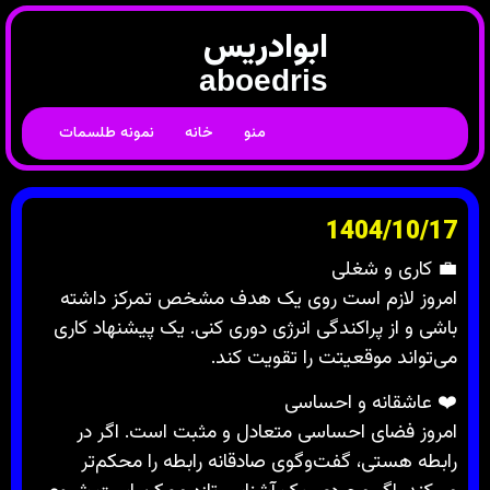
ابوادریس
aboedris
منو
خانه
نمونه طلسمات
1404/10/17
💼 کاری و شغلی
امروز لازم است روی یک هدف مشخص تمرکز داشته
باشی و از پراکندگی انرژی دوری کنی. یک پیشنهاد کاری
می‌تواند موقعیتت را تقویت کند.
❤️ عاشقانه و احساسی
امروز فضای احساسی متعادل و مثبت است. اگر در
رابطه هستی، گفت‌وگوی صادقانه رابطه را محکم‌تر