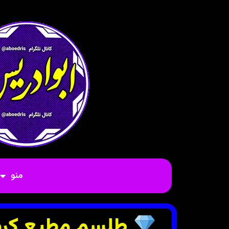
منو
طلسم مطیع کرد