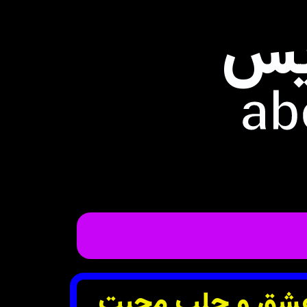
یس
ab
 عشق و جلب محبت