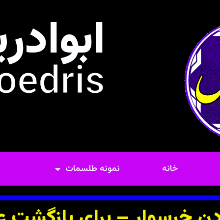
ابوادر
oedris
خانه
نمونه طلسمات
ن خرسوار – برای بازگشت