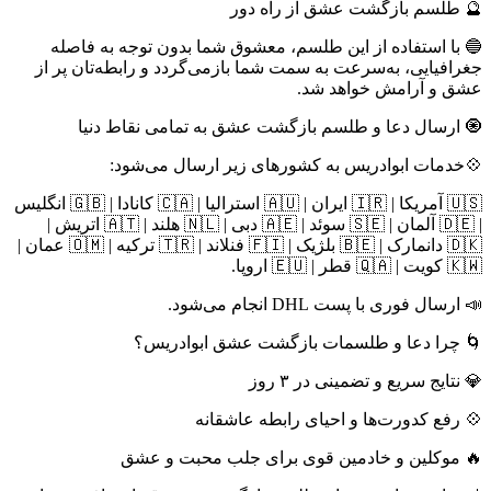
🔮 طلسم بازگشت عشق از راه دور
🔵 با استفاده از این طلسم، معشوق شما بدون توجه به فاصله
جغرافیایی، به‌سرعت به سمت شما بازمی‌گردد و رابطه‌تان پر از
عشق و آرامش خواهد شد.
🧿 ارسال دعا و طلسم بازگشت عشق به تمامی نقاط دنیا
💠خدمات ابوادریس به کشورهای زیر ارسال می‌شود:
🇺🇸 آمریکا | 🇮🇷 ایران | 🇦🇺 استرالیا | 🇨🇦 کانادا | 🇬🇧 انگلیس
| 🇩🇪 آلمان | 🇸🇪 سوئد | 🇦🇪 دبی | 🇳🇱 هلند | 🇦🇹 اتریش |
🇩🇰 دانمارک | 🇧🇪 بلژیک | 🇫🇮 فنلاند | 🇹🇷 ترکیه | 🇴🇲 عمان |
🇰🇼 کویت | 🇶🇦 قطر | 🇪🇺 اروپا.
📣 ارسال فوری با پست DHL انجام می‌شود.
🌀 چرا دعا و طلسمات بازگشت عشق ابوادریس؟
💎 نتایج سریع و تضمینی در ۳ روز
💠 رفع کدورت‌ها و احیای رابطه عاشقانه
🔥 موکلین و خادمین قوی برای جلب محبت و عشق