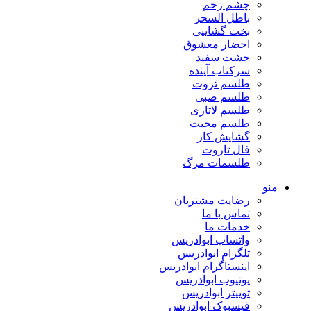
چشم زخم
باطل السحر
بخت گشاییی
احضار معشوق
خشت سفید
سرکتاب آینده
طلسم ثروت
طلسم صبی
طلسم لاتاری
طلسم محبت
گشایش کار
فال تاروت
طلسمات مرگ
منو
رضایت مشتریان
تماس با ما
خدمات ما
واتساپ ابوادریس
تلگرام ابوادریس
اینستاگرام ابوادریس
یوتیوب ابوادریس
توییتر ابوادریس
فیسبوک ابوادریس