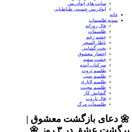
سایت های ابوادریس
ابوادریس حسینی طباطبایی
خانه
نمونه طلسمات
فال روزانه
طلسمات
چشم زخم
باطل السحر
بخت گشاییی
احضار معشوق
خشت سفید
سرکتاب آینده
طلسم ثروت
طلسم صبی
طلسم لاتاری
طلسم محبت
گشایش کار
فال تاروت
طلسمات مرگ
🌼 دعای بازگشت معشوق |
برگشت عشق در ۳ روز 🌼