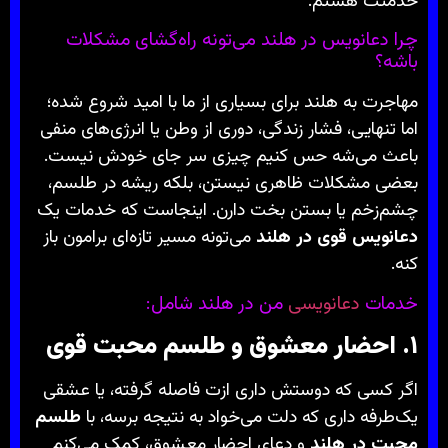
خدمتت هستم.
چرا دعانویس در هلند می‌تونه راه‌گشای مشکلات
باشه؟
مهاجرت به هلند برای بسیاری از ما با امید شروع شده؛
اما تنهایی، فشار زندگی، دوری از وطن یا انرژی‌های منفی
باعث می‌شه حس کنیم چیزی سر جای خودش نیست.
بعضی مشکلات ظاهری نیستن، بلکه ریشه در طلسم،
چشم‌زخم یا بستن بخت دارن. اینجاست که خدمات یک
دعانویس قوی در هلند
می‌تونه مسیر تازه‌ای برامون باز
کنه.
خدمات
دعانویسی
من در هلند شامل:
۱. احضار معشوق و طلسم محبت قوی
اگر کسی که دوستش داری ازت فاصله گرفته، یا عشقی
یک‌طرفه داری که دلت می‌خواد به نتیجه برسه، با
طلسم
محبت در هلند
و دعای احضار معشوق، کمک می‌کنم