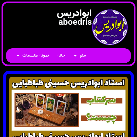
ابوادریس
aboedris
منو
خانه
نمونه طلسمات