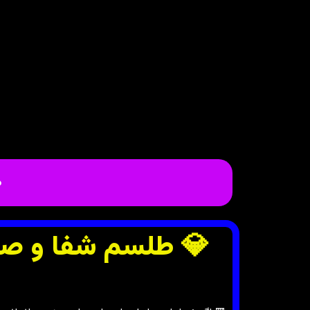
م
💎 طلسم شفا و صح