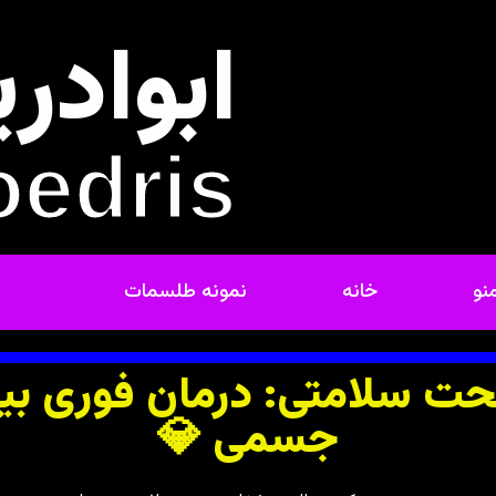
ابوادر
oedris
نو
خانه
نمونه طلسمات
ت سلامتی: درمان فوری بیم
جسمی 💎