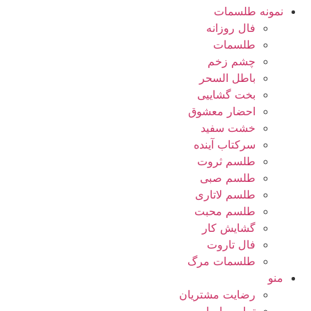
نمونه طلسمات
فال روزانه
طلسمات
چشم زخم
باطل السحر
بخت گشاییی
احضار معشوق
خشت سفید
سرکتاب آینده
طلسم ثروت
طلسم صبی
طلسم لاتاری
طلسم محبت
گشایش کار
فال تاروت
طلسمات مرگ
منو
رضایت مشتریان