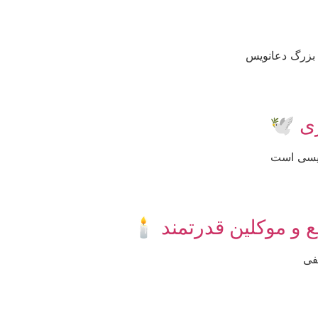
 بزرگ دعانویس
ی 🕊
ویسی است
 موکلین قدرتمند 🕯️
فی