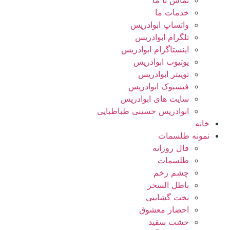
تماس با ما
خدمات ما
واتساپ ابوادریس
تلگرام ابوادریس
اینستاگرام ابوادریس
یوتیوب ابوادریس
توییتر ابوادریس
فیسبوک ابوادریس
سایت های ابوادریس
ابوادریس حسینی طباطبایی
خانه
نمونه طلسمات
فال روزانه
طلسمات
چشم زخم
باطل السحر
بخت گشاییی
احضار معشوق
خشت سفید